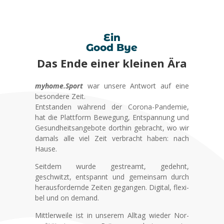
Ein
Good Bye
Das Ende einer klei­nen Ära
myhome.Sport
war unse­re Ant­wort auf eine
beson­de­re Zeit.
Ent­stan­den wäh­rend der Coro­na-Pan­de­mie,
hat die Platt­form Bewe­gung, Ent­span­nung und
Gesund­heits­an­ge­bo­te dort­hin gebracht, wo wir
damals alle viel Zeit ver­bracht haben: nach
Hau­se.
Seit­dem wur­de gestreamt, gedehnt,
geschwitzt, ent­spannt und gemein­sam durch
her­aus­for­dern­de Zei­ten gegan­gen. Digi­tal, fle­xi­
bel und on demand.
Mitt­ler­wei­le ist in unse­rem All­tag wie­der Nor­