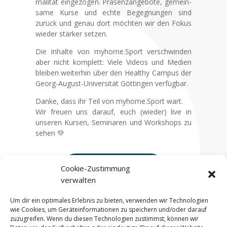
ma­li­tät ein­ge­zo­gen. Prä­sen­z­an­ge­bo­te, gemein­
sa­me Kur­se und ech­te Begeg­nun­gen sind
zurück und genau dort möch­ten wir den Fokus
wie­der stär­ker set­zen.
Die Inhal­te von myhome.Sport ver­schwin­den
aber nicht kom­plett: Vie­le Vide­os und Medi­en
blei­ben wei­ter­hin über den Healt­hy Cam­pus der
Georg-August-Uni­ver­si­tät Göt­tin­gen ver­füg­bar.
Dan­ke, dass ihr Teil von myhome.Sport wart.
Wir freu­en uns dar­auf, euch (wie­der) live in
unse­ren Kur­sen, Semi­na­ren und Work­shops zu
sehen 💚
Zum Healt­hy Cam­pus
Cookie-Zustimmung
verwalten
Um dir ein optimales Erlebnis zu bieten, verwenden wir Technologien
wie Cookies, um Geräteinformationen zu speichern und/oder darauf
zuzugreifen. Wenn du diesen Technologien zustimmst, können wir