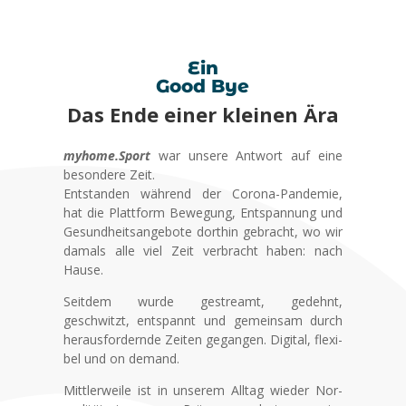
Ein
Good Bye
Das Ende einer klei­nen Ära
myhome.Sport
war unse­re Ant­wort auf eine
beson­de­re Zeit.
Ent­stan­den wäh­rend der Coro­na-Pan­de­mie,
hat die Platt­form Bewe­gung, Ent­span­nung und
Gesund­heits­an­ge­bo­te dort­hin gebracht, wo wir
damals alle viel Zeit ver­bracht haben: nach
Hau­se.
Seit­dem wur­de gestreamt, gedehnt,
geschwitzt, ent­spannt und gemein­sam durch
her­aus­for­dern­de Zei­ten gegan­gen. Digi­tal, fle­xi­
bel und on demand.
Mitt­ler­wei­le ist in unse­rem All­tag wie­der Nor­