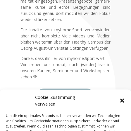
ma­li­tät ein­ge­zo­gen. Prä­sen­z­an­ge­bo­te, gemein­
sa­me Kur­se und ech­te Begeg­nun­gen sind
zurück und genau dort möch­ten wir den Fokus
wie­der stär­ker set­zen.
Die Inhal­te von myhome.Sport ver­schwin­den
aber nicht kom­plett: Vie­le Vide­os und Medi­en
blei­ben wei­ter­hin über den Healt­hy Cam­pus der
Georg-August-Uni­ver­si­tät Göt­tin­gen ver­füg­bar.
Dan­ke, dass ihr Teil von myhome.Sport wart.
Wir freu­en uns dar­auf, euch (wie­der) live in
unse­ren Kur­sen, Semi­na­ren und Work­shops zu
sehen 💚
Zum Healt­hy Cam­pus
Cookie-Zustimmung
verwalten
Um dir ein optimales Erlebnis zu bieten, verwenden wir Technologien
wie Cookies, um Geräteinformationen zu speichern und/oder darauf
zuzugreifen. Wenn du diesen Technologien zustimmst, können wir