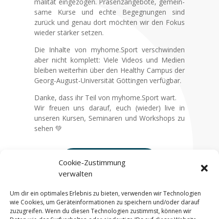
ma­li­tät ein­ge­zo­gen. Prä­sen­z­an­ge­bo­te, gemein­
sa­me Kur­se und ech­te Begeg­nun­gen sind
zurück und genau dort möch­ten wir den Fokus
wie­der stär­ker set­zen.
Die Inhal­te von myhome.Sport ver­schwin­den
aber nicht kom­plett: Vie­le Vide­os und Medi­en
blei­ben wei­ter­hin über den Healt­hy Cam­pus der
Georg-August-Uni­ver­si­tät Göt­tin­gen ver­füg­bar.
Dan­ke, dass ihr Teil von myhome.Sport wart.
Wir freu­en uns dar­auf, euch (wie­der) live in
unse­ren Kur­sen, Semi­na­ren und Work­shops zu
sehen 💚
Zum Healt­hy Cam­pus
Cookie-Zustimmung
verwalten
Um dir ein optimales Erlebnis zu bieten, verwenden wir Technologien
wie Cookies, um Geräteinformationen zu speichern und/oder darauf
zuzugreifen. Wenn du diesen Technologien zustimmst, können wir