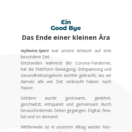
Ein
Good Bye
Das Ende einer klei­nen Ära
myhome.Sport
war unse­re Ant­wort auf eine
beson­de­re Zeit.
Ent­stan­den wäh­rend der Coro­na-Pan­de­mie,
hat die Platt­form Bewe­gung, Ent­span­nung und
Gesund­heits­an­ge­bo­te dort­hin gebracht, wo wir
damals alle viel Zeit ver­bracht haben: nach
Hau­se.
Seit­dem wur­de gestreamt, gedehnt,
geschwitzt, ent­spannt und gemein­sam durch
her­aus­for­dern­de Zei­ten gegan­gen. Digi­tal, fle­xi­
bel und on demand.
Mitt­ler­wei­le ist in unse­rem All­tag wie­der Nor­