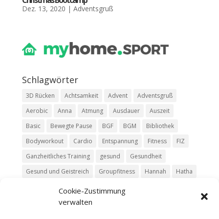
Dez. 13, 2020
|
Adventsgruß
Schlag­wör­ter
3D Rücken
Achtsamkeit
Advent
Adventsgruß
Aerobic
Anna
Atmung
Ausdauer
Auszeit
Basic
Bewegte Pause
BGF
BGM
Bibliothek
Bodyworkout
Cardio
Entspannung
Fitness
FIZ
Ganzheitliches Training
gesund
Gesundheit
Gesund und Geistreich
Groupfitness
Hannah
Hatha
HIIT
Jasmin
Kim
Kurs
Livestream
Luisa
Cookie-Zustimmung
verwalten
Mit Moritz
Move
Pause
Pilates
Podcast
Relax
Ruhe
Rückentraining
Silke
Team
Trailer