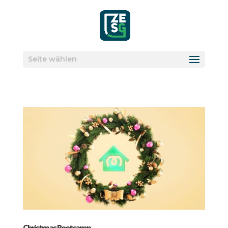
Seite wählen
Christ­mas Boot­camp