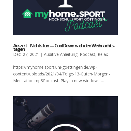
Aus­zeit | Nichts tun — Cool Down nach den Weih­nachts­
ta­gen
Dez. 27, 2021
|
Auditive Anleitung
,
Podcast
,
Relax
https://myhome.sport.uni-goettingen.de/wp-
content/uploads/2021/04/Folge-13-Guten-Morgen-
Meditation.mp3Podcast: Play in new window |...