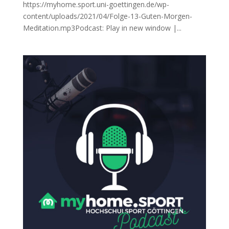
https://myhome.sport.uni-goettingen.de/wp-
content/uploads/2021/04/Folge-13-Guten-Morgen-
Meditation.mp3Podcast: Play in new window |...