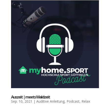
Aus­zeit | meets Wald­zeit
Sep. 10, 2021
|
Auditive Anleitung
,
Podcast
,
Relax