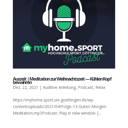
Aus­zeit | Medi­ta­ti­on zur Weih­nachts­zeit — Küh­len Kopf
bewah­ren
Dez. 22, 2021
|
Auditive Anleitung
,
Podcast
,
Relax
https://myhome.sport.uni-goettingen.de/wp-
content/uploads/2021/04/Folge-13-Guten-Morgen-
Meditation.mp3Podcast: Play in new window |...