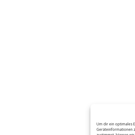
Lauts
zu
regel
Um dir ein optimales 
Geräteinformationen z
zustimmst, können wir 