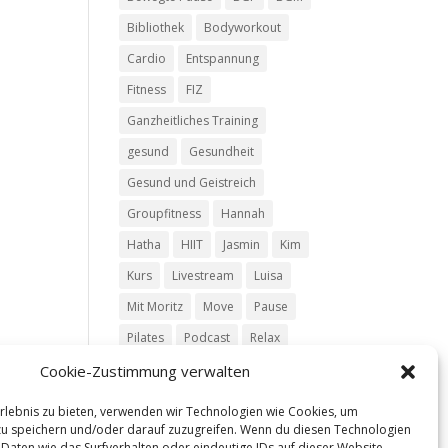
tärke
Bibliothek
Bodyworkout
n.
Cardio
Entspannung
Fitness
FIZ
Ganzheitliches Training
gesund
Gesundheit
Gesund und Geistreich
Groupfitness
Hannah
Hatha
HIIT
Jasmin
Kim
Kurs
Livestream
Luisa
Mit Moritz
Move
Pause
Pilates
Podcast
Relax
Ruhe
Rückentraining
Silke
Cookie-Zustimmung verwalten
Team
Trailer
Vinyasa
Erlebnis zu bieten, verwenden wir Technologien wie Cookies, um
u speichern und/oder darauf zuzugreifen. Wenn du diesen Technologien
Yoga
Daten wie das Surfverhalten oder eindeutige IDs auf dieser Website