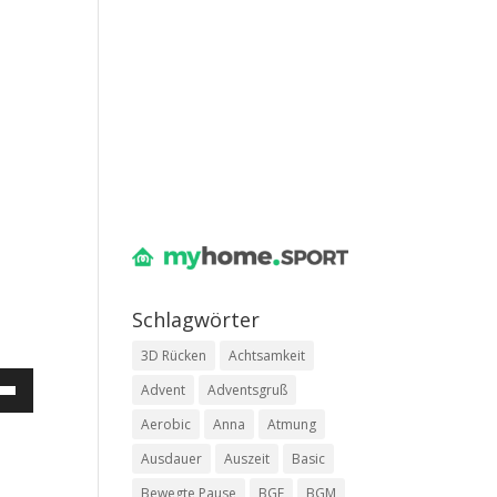
Schlag­wör­ter
3D Rücken
Achtsamkeit
asten
Advent
Adventsgruß
Runter
Aerobic
Anna
Atmung
zen,
Ausdauer
Auszeit
Basic
Bewegte Pause
BGF
BGM