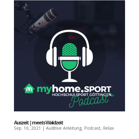
Aus­zeit | meets Wald­zeit
Sep. 10, 2021
|
Auditive Anleitung
,
Podcast
,
Relax