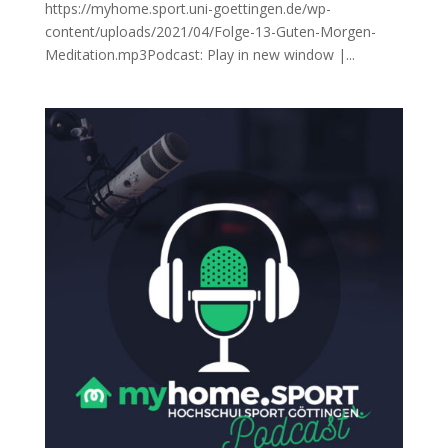
https://myhome.sport.uni-goettingen.de/wp-
content/uploads/2021/04/Folge-13-Guten-Morgen-
Meditation.mp3Podcast: Play in new window |...