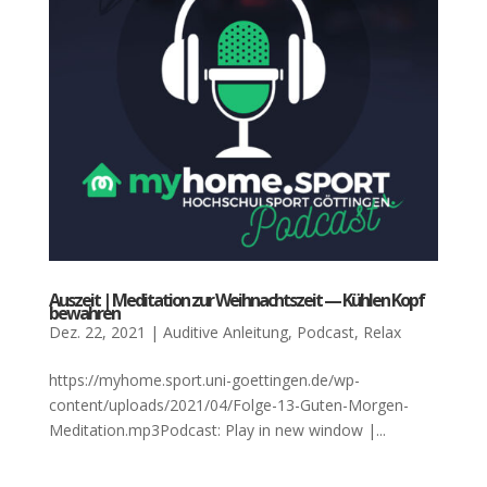
Aus­zeit | Medi­ta­ti­on zur Weih­nachts­zeit — Küh­len Kopf
bewah­ren
Dez. 22, 2021
|
Auditive Anleitung
,
Podcast
,
Relax
https://myhome.sport.uni-goettingen.de/wp-
content/uploads/2021/04/Folge-13-Guten-Morgen-
Meditation.mp3Podcast: Play in new window |...