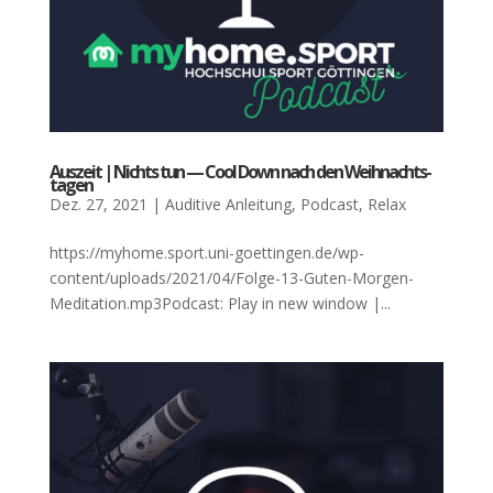
Aus­zeit | Nichts tun — Cool Down nach den Weih­nachts­
ta­gen
Dez. 27, 2021
|
Auditive Anleitung
,
Podcast
,
Relax
https://myhome.sport.uni-goettingen.de/wp-
content/uploads/2021/04/Folge-13-Guten-Morgen-
Meditation.mp3Podcast: Play in new window |...