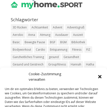
Schlag­wör­ter
3D Rücken
Achtsamkeit
Advent
Adventsgruß
Aerobic
Anna
Atmung
Ausdauer
Auszeit
Basic
Bewegte Pause
BGF
BGM
Bibliothek
Bodyworkout
Cardio
Entspannung
Fitness
FIZ
Ganzheitliches Training
gesund
Gesundheit
Gesund und Geistreich
Groupfitness
Hannah
Hatha
HIIT
Jasmin
Kim
Kurs
Livestream
Luisa
Cookie-Zustimmung
verwalten
Mit Moritz
Move
Pause
Pilates
Podcast
Relax
Ruhe
Rückentraining
Silke
Team
Trailer
Um dir ein optimales Erlebnis zu bieten, verwenden wir Technologien
wie Cookies, um Geräteinformationen zu speichern und/oder darauf
Vinyasa
Yoga
zuzugreifen. Wenn du diesen Technologien zustimmst, können wir
Daten wie das Surfverhalten oder eindeutige IDs auf dieser Website
verarbeiten. Wenn du deine Zustimmung nicht erteilst oder