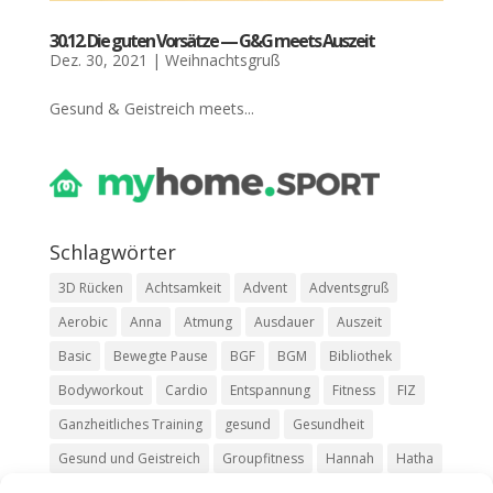
30.12. Die guten Vor­sät­ze — G&G meets Aus­zeit
Dez. 30, 2021
|
Weihnachtsgruß
Gesund & Geist­reich meets...
Schlag­wör­ter
3D Rücken
Achtsamkeit
Advent
Adventsgruß
Aerobic
Anna
Atmung
Ausdauer
Auszeit
Basic
Bewegte Pause
BGF
BGM
Bibliothek
Bodyworkout
Cardio
Entspannung
Fitness
FIZ
Ganzheitliches Training
gesund
Gesundheit
Gesund und Geistreich
Groupfitness
Hannah
Hatha
HIIT
Jasmin
Kim
Kurs
Livestream
Luisa