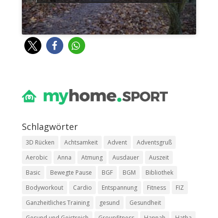
Schlag­wör­ter
3D Rücken
Achtsamkeit
Advent
Adventsgruß
Aerobic
Anna
Atmung
Ausdauer
Auszeit
Basic
Bewegte Pause
BGF
BGM
Bibliothek
Bodyworkout
Cardio
Entspannung
Fitness
FIZ
Ganzheitliches Training
gesund
Gesundheit
Gesund und Geistreich
Groupfitness
Hannah
Hatha