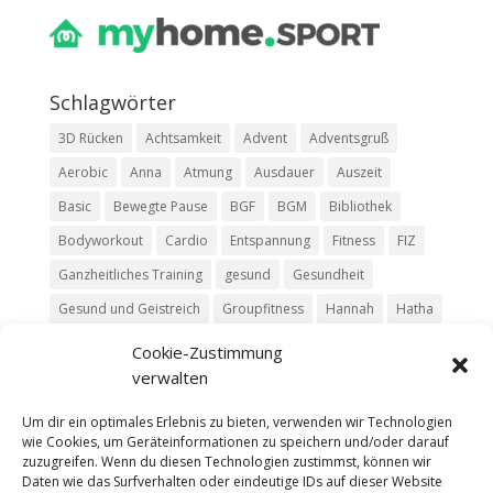
Schlag­wör­ter
3D Rücken
Achtsamkeit
Advent
Adventsgruß
Aerobic
Anna
Atmung
Ausdauer
Auszeit
Basic
Bewegte Pause
BGF
BGM
Bibliothek
Bodyworkout
Cardio
Entspannung
Fitness
FIZ
Ganzheitliches Training
gesund
Gesundheit
Gesund und Geistreich
Groupfitness
Hannah
Hatha
HIIT
Jasmin
Kim
Kurs
Livestream
Luisa
Cookie-Zustimmung
verwalten
Mit Moritz
Move
Pause
Pilates
Podcast
Relax
Ruhe
Rückentraining
Silke
Team
Trailer
Um dir ein optimales Erlebnis zu bieten, verwenden wir Technologien
wie Cookies, um Geräteinformationen zu speichern und/oder darauf
Vinyasa
Yoga
zuzugreifen. Wenn du diesen Technologien zustimmst, können wir
Daten wie das Surfverhalten oder eindeutige IDs auf dieser Website