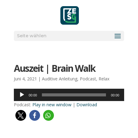
Seite wählen
Aus­zeit | Brain Walk
Juni 4, 2021
|
Auditive Anleitung
,
Podcast
,
Relax
Audio-
00:00
00:00
Player
Pod­cast:
Play in new win­dow
|
Down­load