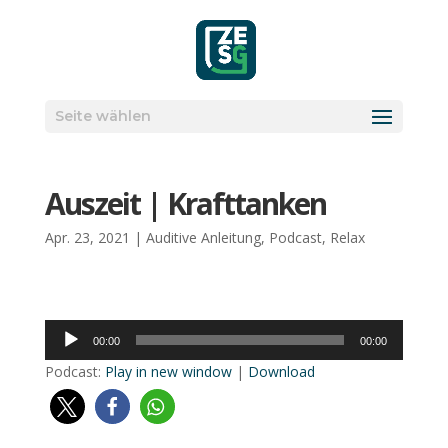
Seite wählen
Aus­zeit | Kraft­tan­ken
Apr. 23, 2021
|
Auditive Anleitung
,
Podcast
,
Relax
Audio-
00:00
00:00
Player
Pod­cast:
Play in new win­dow
|
Down­load