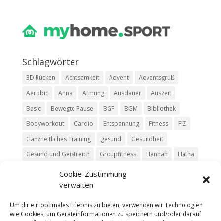
Schlag­wör­ter
3D Rücken
Achtsamkeit
Advent
Adventsgruß
Aerobic
Anna
Atmung
Ausdauer
Auszeit
Basic
Bewegte Pause
BGF
BGM
Bibliothek
Bodyworkout
Cardio
Entspannung
Fitness
FIZ
Ganzheitliches Training
gesund
Gesundheit
Gesund und Geistreich
Groupfitness
Hannah
Hatha
HIIT
Jasmin
Kim
Kurs
Livestream
Luisa
Cookie-Zustimmung
verwalten
Mit Moritz
Move
Pause
Pilates
Podcast
Relax
Ruhe
Rückentraining
Silke
Team
Trailer
Um dir ein optimales Erlebnis zu bieten, verwenden wir Technologien
wie Cookies, um Geräteinformationen zu speichern und/oder darauf
Vinyasa
Yoga