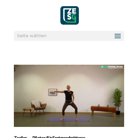
Seite wählen
Trai­ler — Pila­tes für Fort­ge­schrit­te­ne