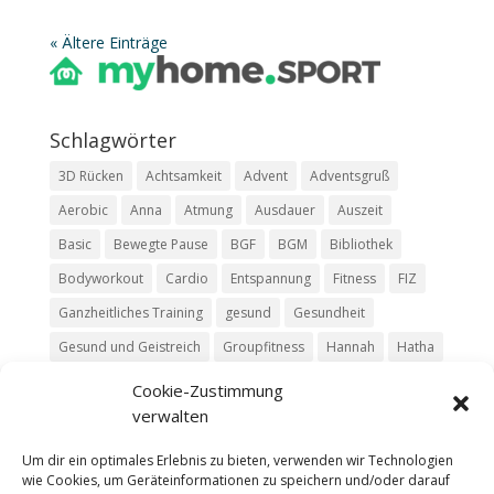
« Ältere Einträge
Schlag­wör­ter
3D Rücken
Achtsamkeit
Advent
Adventsgruß
Aerobic
Anna
Atmung
Ausdauer
Auszeit
Basic
Bewegte Pause
BGF
BGM
Bibliothek
Bodyworkout
Cardio
Entspannung
Fitness
FIZ
Ganzheitliches Training
gesund
Gesundheit
Gesund und Geistreich
Groupfitness
Hannah
Hatha
HIIT
Jasmin
Kim
Kurs
Livestream
Luisa
Cookie-Zustimmung
verwalten
Mit Moritz
Move
Pause
Pilates
Podcast
Relax
Ruhe
Rückentraining
Silke
Team
Trailer
Um dir ein optimales Erlebnis zu bieten, verwenden wir Technologien
wie Cookies, um Geräteinformationen zu speichern und/oder darauf
Vinyasa
Yoga