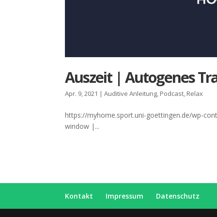
Aus­zeit | Auto­ge­nes Tra
Apr. 9, 2021
|
Auditive Anleitung
,
Podcast
,
Relax
https://myhome.sport.uni-goettingen.de/wp-con
window |...
Kon­takt
Impres­sum
Daten­schutz