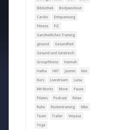
Bibliothek
Bodyworkout
Cardio
Entspannung
Fitness
FIZ
Ganzheitliches Training
gesund
Gesundheit
Gesund und Geistreich
Groupfitness
Hannah
Hatha
HIIT
Jasmin
Kim
Kurs
Livestream
Luisa
Mit Moritz
Move
Pause
Pilates
Podcast
Relax
Ruhe
Rückentraining
Silke
Team
Trailer
Vinyasa
Yoga