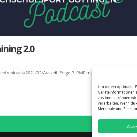
i­ning 2.0
tent/uploads/2021/02/Auszeit_Folge-7_PMR.mp3Podcast: Play in new
Um dir ein optimales 
Geräteinformationen z
zustimmst, können wir 
verarbeiten. Wenn du 
Nächste Eintr
Merkmale und Funktion
Akze