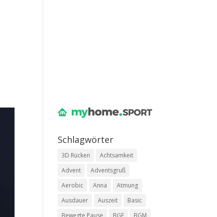
Schlag­wör­ter
3D Rücken
Achtsamkeit
Advent
Adventsgruß
Aerobic
Anna
Atmung
Ausdauer
Auszeit
Basic
Bewegte Pause
BGF
BGM