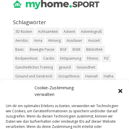
Schlag­wör­ter
3D Rücken
Achtsamkeit
Advent
Adventsgruß
Aerobic
Anna
Atmung
Ausdauer
Auszeit
Basic
Bewegte Pause
BGF
BGM
Bibliothek
Bodyworkout
Cardio
Entspannung
Fitness
FIZ
Ganzheitliches Training
gesund
Gesundheit
Gesund und Geistreich
Groupfitness
Hannah
Hatha
HIIT
Jasmin
Kim
Kurs
Livestream
Luisa
Cookie-Zustimmung
verwalten
Mit Moritz
Move
Pause
Pilates
Podcast
Relax
Ruhe
Rückentraining
Silke
Team
Trailer
Um dir ein optimales Erlebnis zu bieten, verwenden wir Technologien
wie Cookies, um Geräteinformationen zu speichern und/oder darauf
Vinyasa
Yoga
zuzugreifen. Wenn du diesen Technologien zustimmst, können wir
Daten wie das Surfverhalten oder eindeutige IDs auf dieser Website
verarbeiten. Wenn du deine Zustimmung nicht erteilst oder