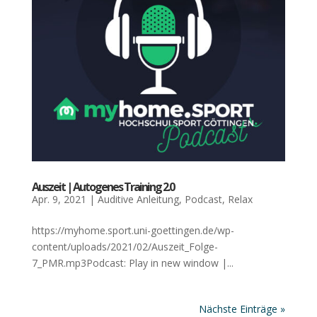
Aus­zeit | Auto­ge­nes Trai­ning 2.0
Apr. 9, 2021
|
Auditive Anleitung
,
Podcast
,
Relax
https://myhome.sport.uni-goettingen.de/wp-
content/uploads/2021/02/Auszeit_Folge-
7_PMR.mp3Podcast: Play in new window |...
Nächste Einträge »