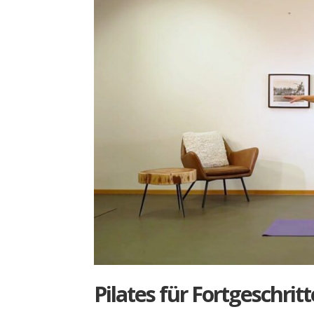
Pila­tes für Fort­ge­schrit­