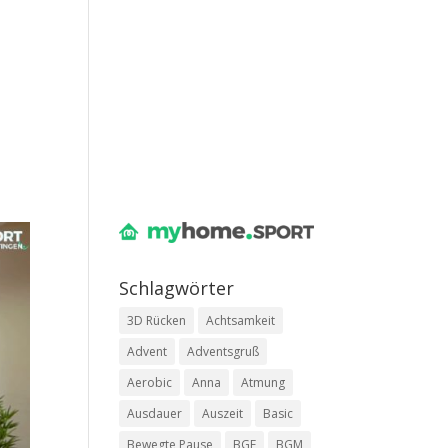
Schlag­wör­ter
3D Rücken
Achtsamkeit
Advent
Adventsgruß
Aerobic
Anna
Atmung
Ausdauer
Auszeit
Basic
Bewegte Pause
BGF
BGM