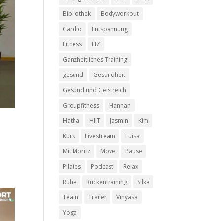
Bibliothek
Bodyworkout
Cardio
Entspannung
Fitness
FIZ
Ganzheitliches Training
gesund
Gesundheit
Gesund und Geistreich
Groupfitness
Hannah
Hatha
HIIT
Jasmin
Kim
Kurs
Livestream
Luisa
Mit Moritz
Move
Pause
Pilates
Podcast
Relax
Ruhe
Rückentraining
Silke
Team
Trailer
Vinyasa
Yoga