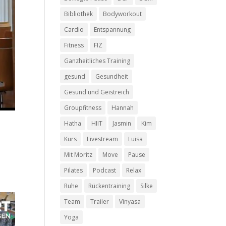
Bibliothek
Bodyworkout
Cardio
Entspannung
Fitness
FIZ
Ganzheitliches Training
gesund
Gesundheit
Gesund und Geistreich
Groupfitness
Hannah
Hatha
HIIT
Jasmin
Kim
Kurs
Livestream
Luisa
Mit Moritz
Move
Pause
Pilates
Podcast
Relax
Ruhe
Rückentraining
Silke
Team
Trailer
Vinyasa
Yoga