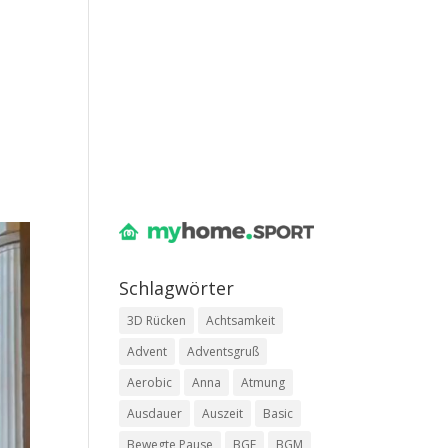
Schlag­wör­ter
3D Rücken
Achtsamkeit
Advent
Adventsgruß
Aerobic
Anna
Atmung
Ausdauer
Auszeit
Basic
Bewegte Pause
BGF
BGM