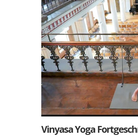
Vin­ya­sa Yoga Fort­ge­sch