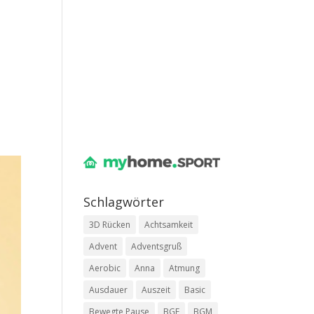
Schlag­wör­ter
3D Rücken
Achtsamkeit
Advent
Adventsgruß
Aerobic
Anna
Atmung
Ausdauer
Auszeit
Basic
Bewegte Pause
BGF
BGM