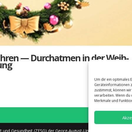
h­ren — Durch­at­men in der Weih­
nung
Um dir ein optimales 
Geräteinformationen z
zustimmst, können wir 
verarbeiten. Wenn du 
Merkmale und Funktion
Akze
ort und Gesundheit (ZESG) der Georg-August-Universität Göttingen