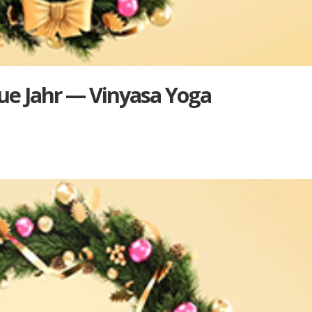
ue Jahr — Vin­ya­sa Yoga