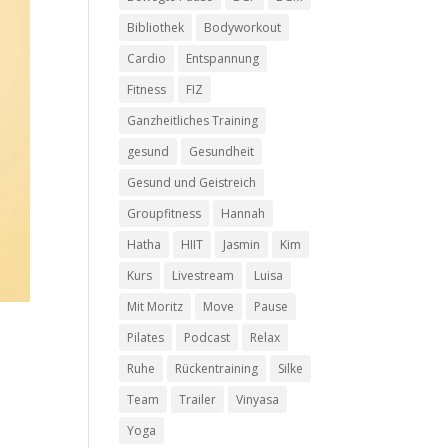
Bibliothek
Bodyworkout
Cardio
Entspannung
Fitness
FIZ
Ganzheitliches Training
gesund
Gesundheit
Gesund und Geistreich
Groupfitness
Hannah
Hatha
HIIT
Jasmin
Kim
Kurs
Livestream
Luisa
Mit Moritz
Move
Pause
Pilates
Podcast
Relax
Ruhe
Rückentraining
Silke
Team
Trailer
Vinyasa
Yoga