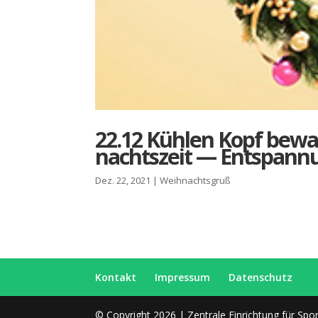
22.12 Küh­len Kopf bewa
nachts­zeit — Ent­span­
Dez. 22, 2021
|
Weihnachtsgruß
Kon­takt
Impres­sum
Daten­schutz
© Copyright 2026 | Zentrale Einrichtung für Sp