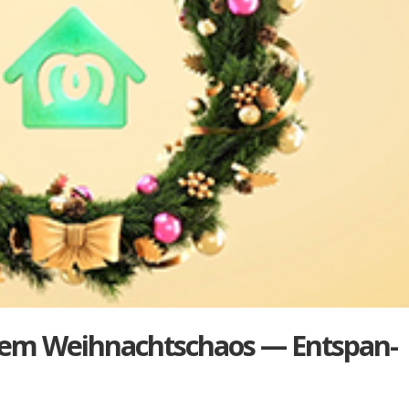
dem Weih­nachts­cha­os — Ent­span­